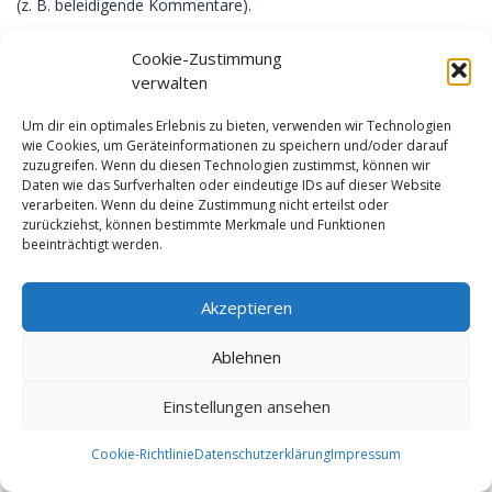
(z. B. beleidigende Kommentare).
Cookie-Zustimmung
Rechtsgrundlage
verwalten
Die Speicherung der Kommentare erfolgt auf Grundlage Ihrer
Um dir ein optimales Erlebnis zu bieten, verwenden wir Technologien
Einwilligung (Art. 6 Abs. 1 lit. a DSGVO). Sie können eine von
wie Cookies, um Geräteinformationen zu speichern und/oder darauf
Ihnen erteilte Einwilligung jederzeit widerrufen. Dazu reicht eine
zuzugreifen. Wenn du diesen Technologien zustimmst, können wir
formlose Mitteilung per E-Mail an uns. Die Rechtmäßigkeit der
Daten wie das Surfverhalten oder eindeutige IDs auf dieser Website
verarbeiten. Wenn du deine Zustimmung nicht erteilst oder
bereits erfolgten Datenverarbeitungsvorgänge bleibt vom
zurückziehst, können bestimmte Merkmale und Funktionen
Widerruf unberührt.
beeinträchtigt werden.
5. Soziale Medien
Akzeptieren
Ablehnen
Facebook
Einstellungen ansehen
Auf dieser Website sind Elemente des sozialen Netzwerks
Cookie-Richtlinie
Datenschutzerklärung
Impressum
Facebook integriert. Anbieter dieses Dienstes ist die Meta
Platforms Ireland Limited, 4 Grand Canal Square, Dublin 2,