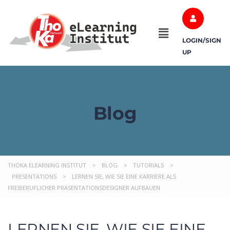
LOGIN/SIGN
UP
Blog
THOKA ELEARNING INSTITUT
>
BLOG
>
TUTORIALS
>
PRESENTATIONS
>
LERNEN SIE, WIE SIE EINE KARRIERE ALS
FREIBERUFLICHER PRÄSENTATIONSDESIGNER AUFBAUEN
LERNEN SIE, WIE SIE EINE