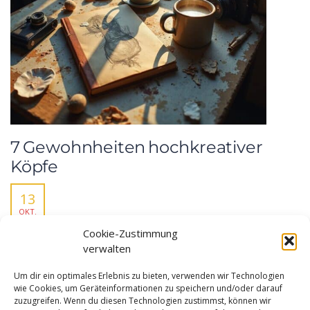
7 Gewohnheiten hochkreativer
Köpfe
13
OKT.
Cookie-Zustimmung
Meistern Sie die sieben evidenzbasierten Gewohnheiten, die
verwalten
neuronale Bahnen erweitern und bahnbrechende Erkenntnisse
freisetzen, und transformieren Sie, wie kreative Köpfe
Um dir ein optimales Erlebnis zu bieten, verwenden wir Technologien
revolutionäre Ideen entwickeln.
wie Cookies, um Geräteinformationen zu speichern und/oder darauf
zuzugreifen. Wenn du diesen Technologien zustimmst, können wir