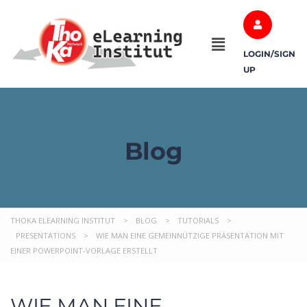
LOGIN/SIGN
UP
Blog
THOKA ELEARNING INSTITUT
>
BLOG
>
TUTORIALS
>
PRESENTATIONS
>
WIE MAN EINE GEMEINNÜTZIGE PRÄSENTATION MIT
EINER POWERPOINT-VORLAGE ERSTELLT
WIE MAN EINE