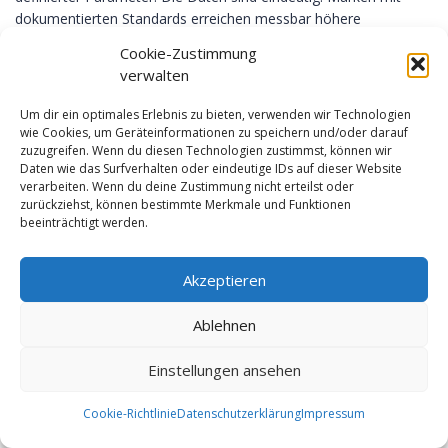
dokumentierten Standards erreichen messbar höhere
Wiedererkennungsraten und beschleunigte Marktdifferenzierung.
Cookie-Zustimmung
verwalten
Um dir ein optimales Erlebnis zu bieten, verwenden wir Technologien
Konsistenz gewährleisten
Markenrichtlinien
wie Cookies, um Geräteinformationen zu speichern und/oder darauf
zuzugreifen. Wenn du diesen Technologien zustimmst, können wir
visuelle Identität
Daten wie das Surfverhalten oder eindeutige IDs auf dieser Website
verarbeiten. Wenn du deine Zustimmung nicht erteilst oder
zurückziehst, können bestimmte Merkmale und Funktionen
beeinträchtigt werden.
Schreibe einen Kommentar
Akzeptieren
Ablehnen
Einstellungen ansehen
Cookie-Richtlinie
Datenschutzerklärung
Impressum